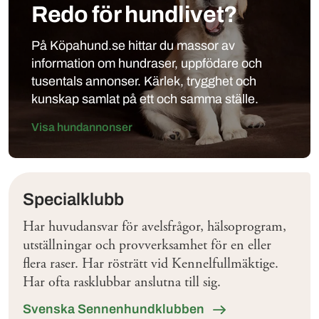
Redo för hundlivet?
På Köpahund.se hittar du massor av
information om hundraser, uppfödare och
tusentals annonser. Kärlek, trygghet och
kunskap samlat på ett och samma ställe.
Visa hundannonser
Klubbar
Specialklubb
Har huvudansvar för avelsfrågor, hälsoprogram,
utställningar och provverksamhet för en eller
flera raser. Har rösträtt vid Kennelfullmäktige.
Har ofta rasklubbar anslutna till sig.
Svenska Sennenhundklubben