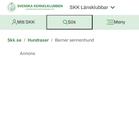
SKK Länsklubbar
Mitt SKK
Sök
Meny
Skk.se
Hundraser
Berner sennenhund
Annons