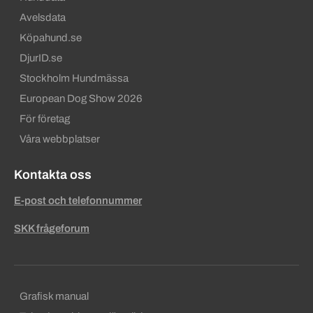
Avelsdata
Köpahund.se
DjurID.se
Stockholm Hundmässa
European Dog Show 2026
För företag
Våra webbplatser
Kontakta oss
E-post och telefonnummer
SKK frågeforum
Sekundära sidfotslänkar
Grafisk manual