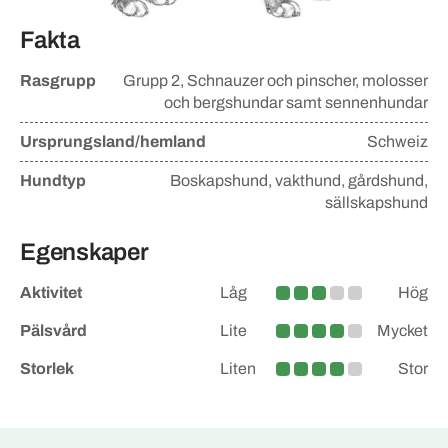
Fakta
Rasgrupp
Grupp
2, Schnauzer och pinscher, molosser
och bergshundar samt sennenhundar
Ursprungsland/hemland
Schweiz
Hundtyp
Boskapshund, vakthund, gårdshund,
sällskapshund
Egenskaper
Aktivitet
Låg
Hög
Medel
Pälsvård
Lite
Mycket
Medelstor
Storlek
Liten
Stor
Medelstor