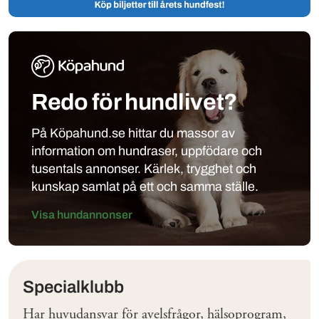
Redo för hundlivet?
På Köpahund.se hittar du massor av
information om hundraser, uppfödare och
tusentals annonser. Kärlek, trygghet och
kunskap samlat på ett och samma ställe.
Visa hundannonser
Klubbar
Specialklubb
Har huvudansvar för avelsfrågor, hälsoprogram,