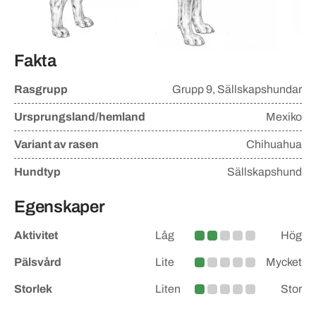
Fakta
Rasgrupp
Grupp
9, Sällskapshundar
Ursprungsland/hemland
Mexiko
Variant av rasen
Chihuahua
Hundtyp
Sällskapshund
Egenskaper
Aktivitet
Låg
Hög
Lite större
Pälsvård
Lite
Mycket
Lite
Storlek
Liten
Stor
Lite