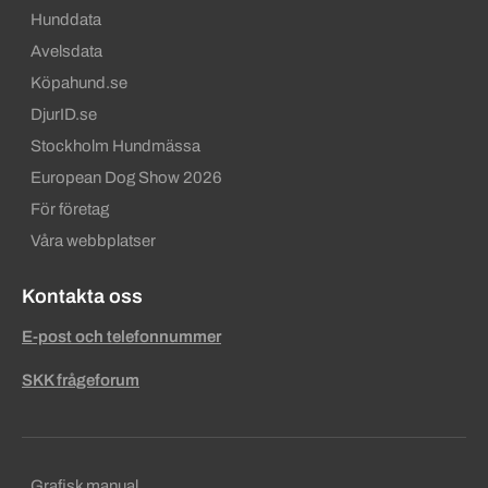
Hunddata
Avelsdata
Köpahund.se
DjurID.se
Stockholm Hundmässa
European Dog Show 2026
För företag
Våra webbplatser
Kontakta oss
E-post och telefonnummer
SKK frågeforum
Sekundära sidfotslänkar
Grafisk manual