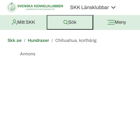
SKK Länsklubbar
Mitt SKK
Sök
Meny
Skk.se
Hundraser
Chihuahua, korthårig
Annons