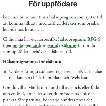
För uppfödare
För vissa hundraser finns
hälsoprogram
som syftar till
att komma tillrätta med ärftliga defekter som orsakar
lidande hos hundarna.
Chihuahua har ett rasspecifikt
hälsoprogram, RFG-S
(genomgången andningsundersökning)
, som du
som uppfödare behöver ta hänsyn till.
Hälsoprogrammet innebär att:
Undersökningsresultaten registreras i SKKs databas
och kan ses i både Hunddata och Avelsdata.
Om du vill använda din hund till avel och/eller föda
upp en kull, finns det saker du måste tänka på och
planera före parning. För varje hundras finns det