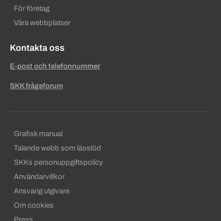
För företag
Våra webbplatser
Kontakta oss
E-post och telefonnummer
SKK frågeforum
Sekundära sidfotslänkar
Grafisk manual
Talande webb som lässtöd
SKKs personuppgiftspolicy
Användarvillkor
Ansvarig utgivare
Om cookies
Press