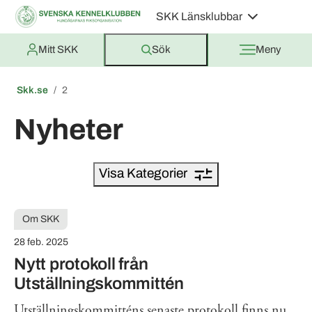
SKK Länsklubbar
Mitt SKK
Sök
Meny
Skk.se
2
Nyheter
Visa Kategorier
Om SKK
28 feb. 2025
Nytt protokoll från
Utställningskommittén
Utställningskommitténs senaste protokoll finns nu