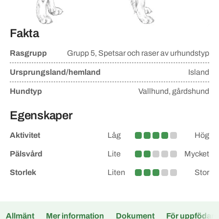
Fakta
Rasgrupp
Grupp
5, Spetsar och raser av urhundstyp
Ursprungsland/hemland
Island
Hundtyp
Vallhund, gårdshund
Egenskaper
Aktivitet
Låg
Hög
Medelhög
Pälsvård
Lite
Mycket
Lite större
Storlek
Liten
Stor
Medel
Allmänt
Mer information
Dokument
För uppfödare