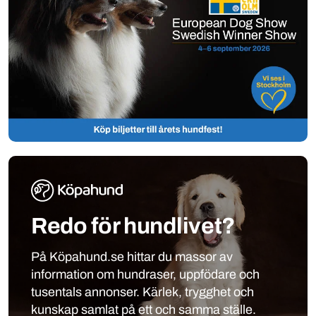
Redo för hundlivet?
På Köpahund.se hittar du massor av
information om hundraser, uppfödare och
tusentals annonser. Kärlek, trygghet och
kunskap samlat på ett och samma ställe.