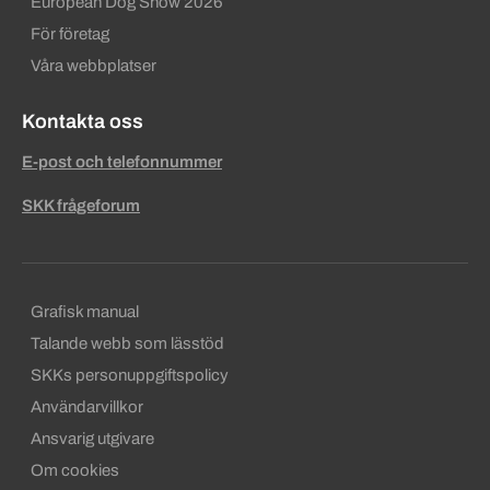
European Dog Show 2026
För företag
Våra webbplatser
Kontakta oss
E-post och telefonnummer
SKK frågeforum
Sekundära sidfotslänkar
Grafisk manual
Talande webb som lässtöd
SKKs personuppgiftspolicy
Användarvillkor
Ansvarig utgivare
Om cookies