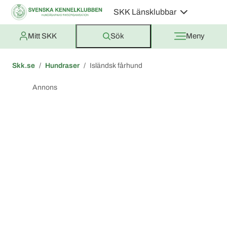
SKK Länsklubbar
Mitt SKK
Sök
Meny
Skk.se
Hundraser
Isländsk fårhund
Annons