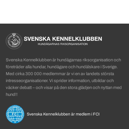
Sidinformation och användba
Köpa hund startsida
Svenska Kennelklubben är hundägarnas riksorganisation och
företräder alla hundar, hundägare och hundälskare i Sverige.
Med cirka 300 000 medlemmar är vi en av landets största
intresseorganisationer. Vi sprider information, utbildar och
väcker debatt – och visar på den stora glädjen och nyttan med
hund!!
Svenska Kennelklubben är medlem i FCI