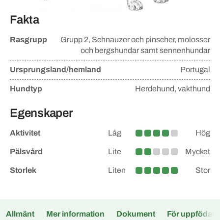
Fakta
Rasgrupp
Grupp
2, Schnauzer och pinscher, molosser
och bergshundar samt sennenhundar
Ursprungsland/hemland
Portugal
Hundtyp
Herdehund, vakthund
Egenskaper
Aktivitet
Låg
Hög
Medelhög
Pälsvård
Lite
Mycket
Lite större
Storlek
Liten
Stor
Mycket
Allmänt
Mer information
Dokument
För uppfödare