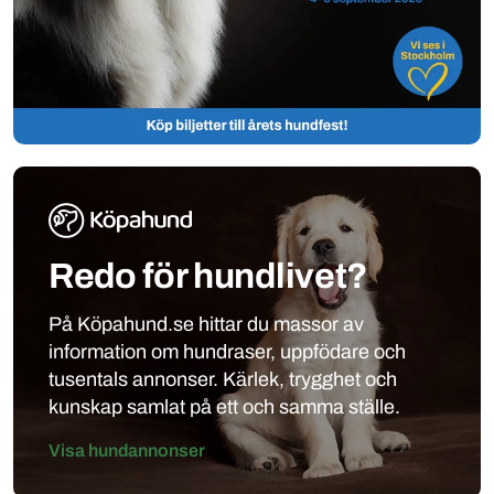
Redo för hundlivet?
På Köpahund.se hittar du massor av
information om hundraser, uppfödare och
tusentals annonser. Kärlek, trygghet och
kunskap samlat på ett och samma ställe.
Visa hundannonser