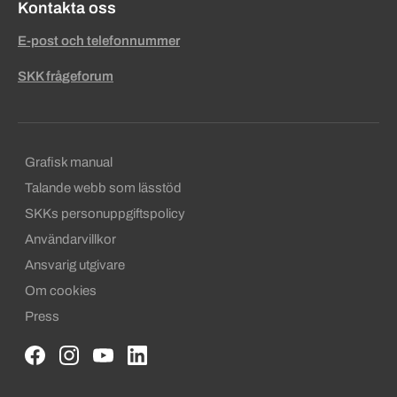
Kontakta oss
E-post och telefonnummer
SKK frågeforum
Sekundära sidfotslänkar
Grafisk manual
Talande webb som lässtöd
SKKs personuppgiftspolicy
Användarvillkor
Ansvarig utgivare
Om cookies
Press