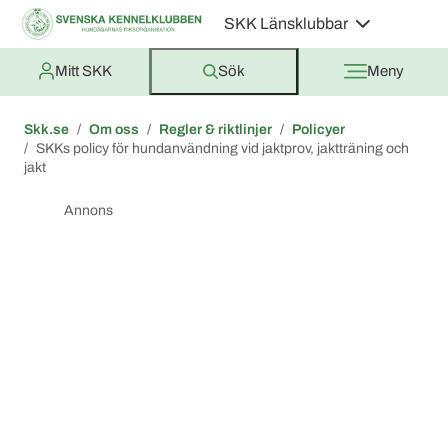
SKK Länsklubbar
Mitt SKK
Sök
Meny
Skk.se
Om oss
Regler & riktlinjer
Policyer
SKKs policy för hundanvändning vid jaktprov, jaktträning och
jakt
Annons