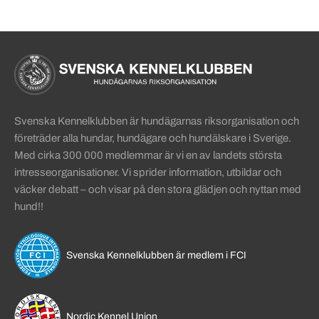
Sidinformation och användba
Köpa hund startsida
Svenska Kennelklubben är hundägarnas riksorganisation och
företräder alla hundar, hundägare och hundälskare i Sverige.
Med cirka 300 000 medlemmar är vi en av landets största
intresseorganisationer. Vi sprider information, utbildar och
väcker debatt – och visar på den stora glädjen och nyttan med
hund!!
Svenska Kennelklubben är medlem i FCI
Nordic Kennel Union