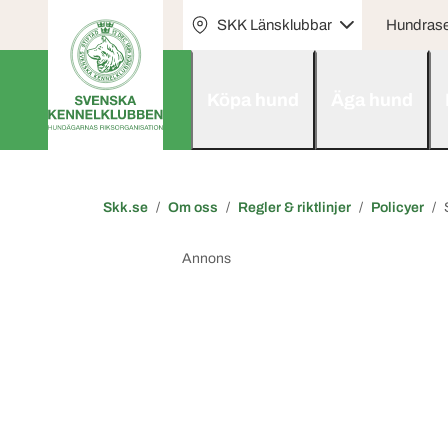
SKK Länsklubbar
Hundras
Köpa hund
Äga hund
Skk.se
Om oss
Regler & riktlinjer
Policyer
Annons