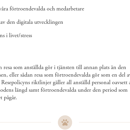
våra förtroendevalda och medarbetare
 av den digitala utvecklingen
s i livet/stress
 resa som anställda gör i tjänsten till annan plats än den
sen, eller sådan resa som förtroendevalda gör som en del av
esepolicyns riktlinjer gäller all anställd personal oavsett
riodens längd samt förtroendevalda under den period som
t pågår.