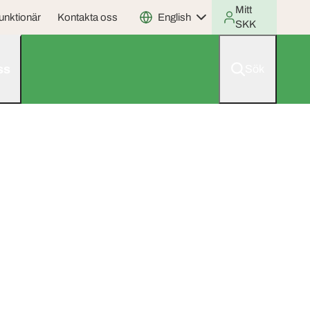
Mitt
unktionär
Kontakta oss
English
SKK
ss
Sök