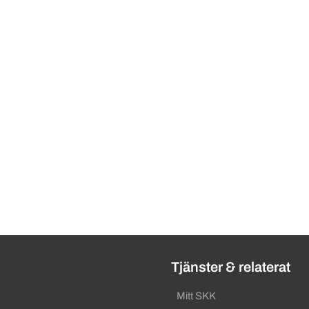
ändbara länkar
Tjänster & relaterat
Mitt SKK