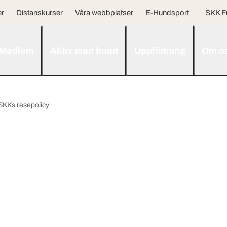
er
Distanskurser
Våra webbplatser
E-Hundsport
SKK F
Medlem
Aktiv med hund
Uppfödning
Om o
SKKs resepolicy