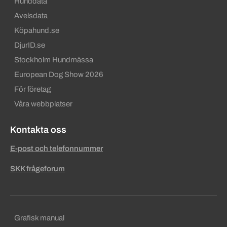
Hunddata
Avelsdata
Köpahund.se
DjurID.se
Stockholm Hundmässa
European Dog Show 2026
För företag
Våra webbplatser
Kontakta oss
E-post och telefonnummer
SKK frågeforum
Sekundära sidfotslänkar
Grafisk manual