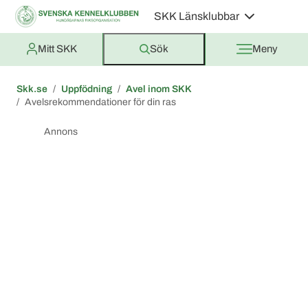
SKK Länsklubbar
Mitt SKK
Sök
Meny
Skk.se
Uppfödning
Avel inom SKK
Avelsrekommendationer för din ras
Annons