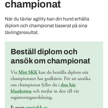
championat
När du tävlar agility kan din hund erhålla
diplom och championat baserat på sina
tävlingsresultat.
Beställ diplom och
ansök om championat
Via
Mitt SKK
kan du beställa diplom när
championatet har godkänts. För att ansöka
om championat fyller du i
den här
blanketten
och mejlar in den till vår
registreringsavdelning.
E-post:
reg@skk.se