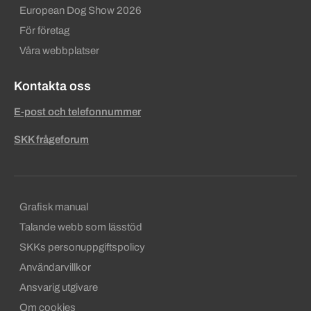
European Dog Show 2026
För företag
Våra webbplatser
Kontakta oss
E-post och telefonnummer
SKK frågeforum
Sekundära sidfotslänkar
Grafisk manual
Talande webb som lässtöd
SKKs personuppgiftspolicy
Användarvillkor
Ansvarig utgivare
Om cookies