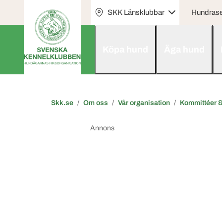
SKK Länsklubbar
Hundras
Köpa hund
Äga hund
Skk.se
Om oss
Vår organisation
Kommittéer &
Annons