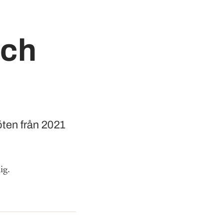
och
öten från 2021
dig.