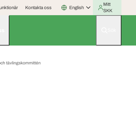
Mitt
unktionär
Kontakta oss
English
SKK
ss
Sök
 och tävlingskommittén