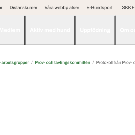
er
Distanskurser
Våra webbplatser
E-Hundsport
SKK F
Medlem
Aktiv med hund
Uppfödning
Om o
 arbetsgrupper
Prov- och tävlingskommittén
Protokoll från Prov-